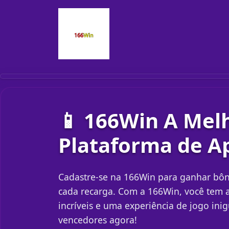
📱 166Win A Mel
Plataforma de A
Cadastre-se na 166Win para ganhar bôn
cada recarga. Com a 166Win, você tem 
incríveis e uma experiência de jogo inig
vencedores agora!