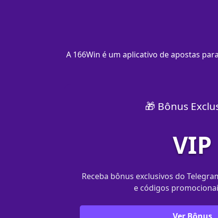
A 166Win é um aplicativo de apostas para
🎁 Bônus Exclu
VIP
Receba bônus exclusivos do Telegra
e códigos promocionai
Ver Bônus