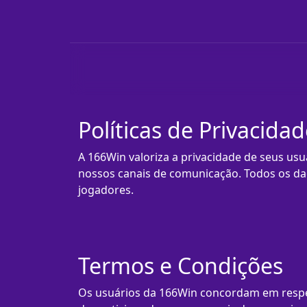
Políticas de Privacida
A 166Win valoriza a privacidade de seus us
nossos canais de comunicação. Todos os dad
jogadores.
Termos e Condições
Os usuários da 166Win concordam em respeit