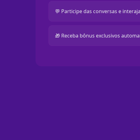
💬 Participe das conversas e interaj
🎁 Receba bônus exclusivos autom