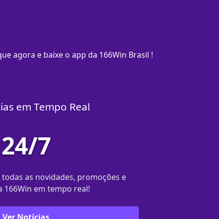
ue agora e baixe o app da 166Win Brasil !
cias em Tempo Real
24/7
e todas as novidades, promoções e
a 166Win em tempo real!
Ver Notícias