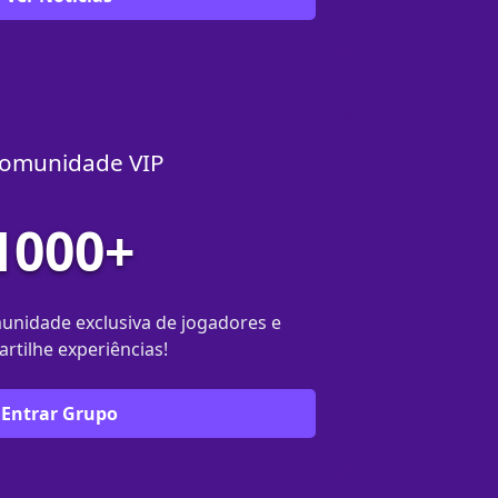
Comunidade VIP
1000+
unidade exclusiva de jogadores e
rtilhe experiências!
Entrar Grupo