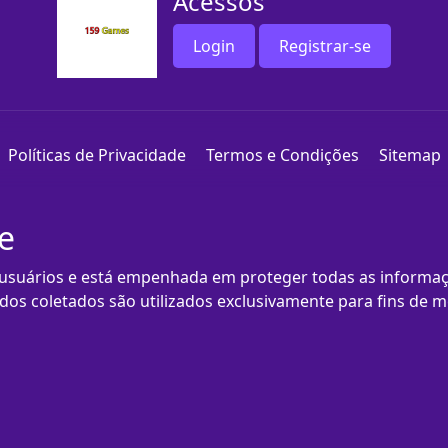
Acessos
Login
Registrar-se
Políticas de Privacidade
Termos e Condições
Sitemap
de
s usuários e está empenhada em proteger todas as informaç
os coletados são utilizados exclusivamente para fins de m