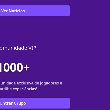
Ver Notícias
Comunidade VIP
1000+
unidade exclusiva de jogadores e
rtilhe experiências!
Entrar Grupo