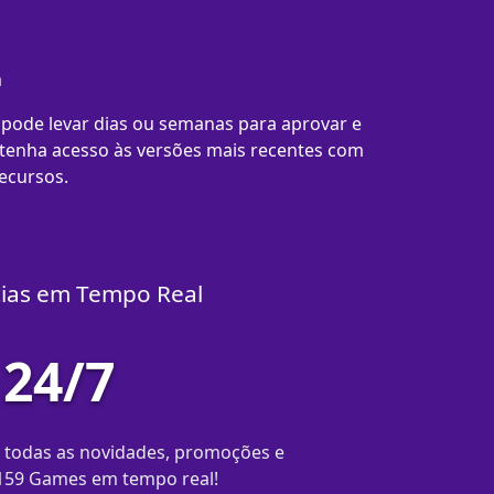
m
l pode levar dias ou semanas para aprovar e
 tenha acesso às versões mais recentes com
ecursos.
cias em Tempo Real
24/7
e todas as novidades, promoções e
159 Games em tempo real!