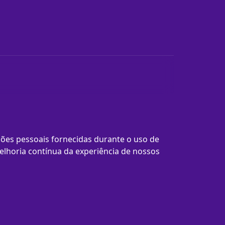
ões pessoais fornecidas durante o uso de
elhoria contínua da experiência de nossos