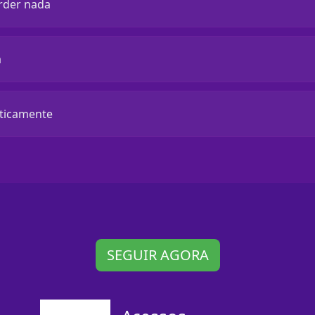
erder nada
a
aticamente
SEGUIR AGORA