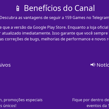
📱 Benefícios do Canal
Descubra as vantagens de seguir a 159 Games no Telegra
 que a versão da Google Play Store. Enquanto a loja oficia
ser atualizado imediatamente. Isso garante que você sempre
mas correções de bugs, melhorias de performance e novos r
sivos
📢 Notí
m, promoções especiais
Fique por dentro d
s únicos!
eventos da 