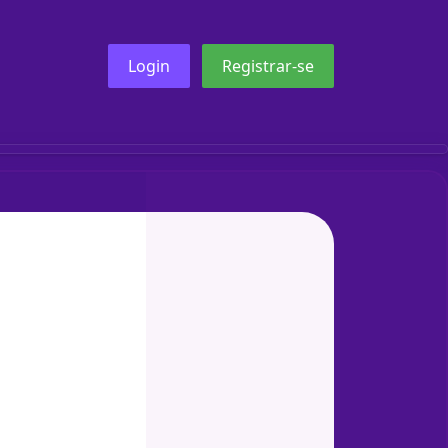
Login
Registrar-se