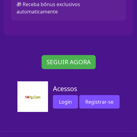
🎁 Receba bônus exclusivos
automaticamente
SEGUIR AGORA
Acessos
Login
Registrar-se