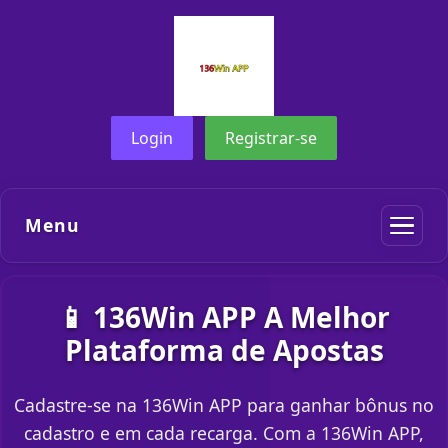
Login
Registrar-se
Menu
📱 136Win APP A Melhor
Plataforma de Apostas
Cadastre-se na 136Win APP para ganhar bônus no
cadastro e em cada recarga. Com a 136Win APP,