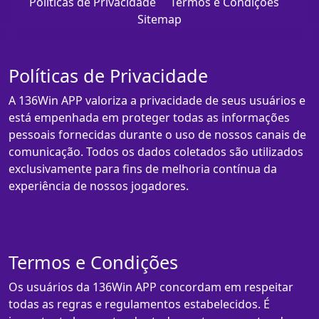
Políticas de Privacidade
Termos e Condições
Sitemap
Políticas de Privacidade
A 136Win APP valoriza a privacidade de seus usuários e
está empenhada em proteger todas as informações
pessoais fornecidas durante o uso de nossos canais de
comunicação. Todos os dados coletados são utilizados
exclusivamente para fins de melhoria contínua da
experiência de nossos jogadores.
Termos e Condições
Os usuários da 136Win APP concordam em respeitar
todas as regras e regulamentos estabelecidos. É