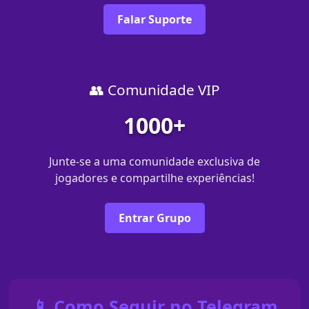
Falar Suporte
👥 Comunidade VIP
1000+
Junte-se a uma comunidade exclusiva de
jogadores e compartilhe experiências!
Entrar Grupo
📱 Como Seguir no Telegram