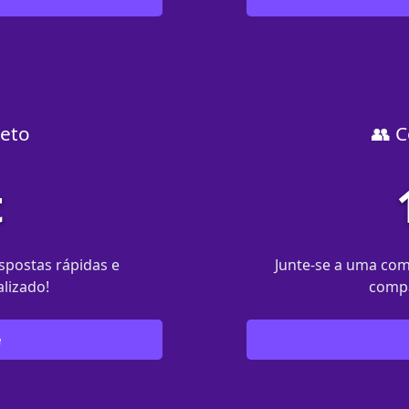
reto
👥 
t
espostas rápidas e
Junte-se a uma com
lizado!
compa
e