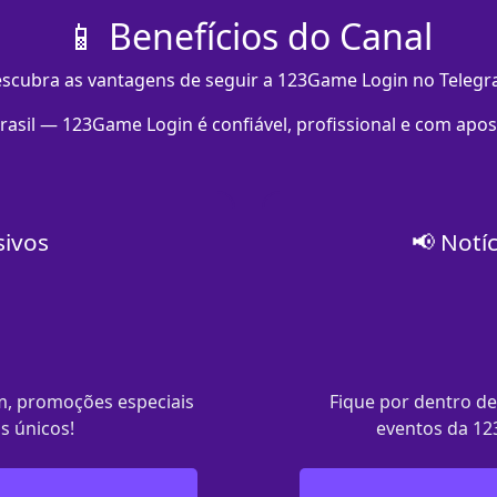
📱 Benefícios do Canal
scubra as vantagens de seguir a 123Game Login no Teleg
Brasil — 123Game Login é confiável, profissional e com apos
sivos
📢 Notí
m, promoções especiais
Fique por dentro d
s únicos!
eventos da 12