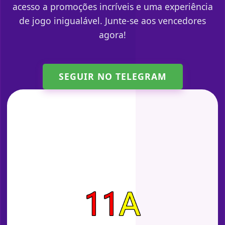
acesso a promoções incríveis e uma experiência
de jogo inigualável. Junte-se aos vencedores
agora!
SEGUIR NO TELEGRAM