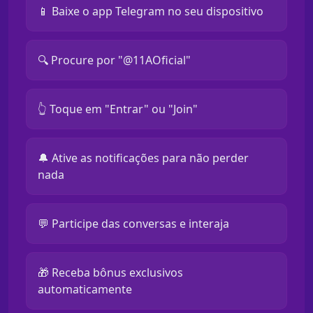
📱 Baixe o app Telegram no seu dispositivo
🔍 Procure por "@11AOficial"
👆 Toque em "Entrar" ou "Join"
🔔 Ative as notificações para não perder
nada
💬 Participe das conversas e interaja
🎁 Receba bônus exclusivos
automaticamente