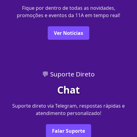
Fique por dentro de todas as novidades,
promoções e eventos da 11A em tempo real!
Ver Notícias
💬 Suporte Direto
Chat
Suporte direto via Telegram, respostas rápidas e
atendimento personalizado!
Falar Suporte