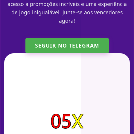
acesso a promoções incríveis e uma experiência
de jogo inigualável. Junte-se aos vencedores
agora!
SEGUIR NO TELEGRAM