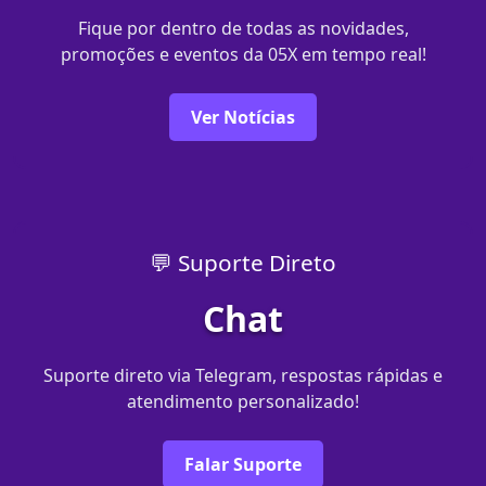
Fique por dentro de todas as novidades,
promoções e eventos da 05X em tempo real!
Ver Notícias
💬 Suporte Direto
Chat
Suporte direto via Telegram, respostas rápidas e
atendimento personalizado!
Falar Suporte