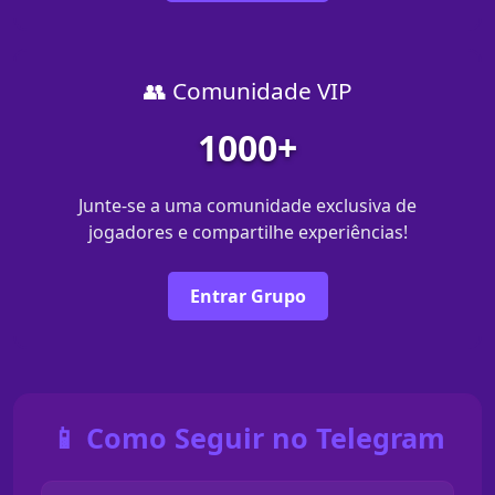
👥 Comunidade VIP
1000+
Junte-se a uma comunidade exclusiva de
jogadores e compartilhe experiências!
Entrar Grupo
📱 Como Seguir no Telegram