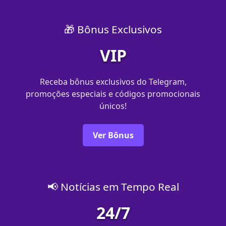
🎁 Bônus Exclusivos
VIP
Receba bônus exclusivos do Telegram,
promoções especiais e códigos promocionais
únicos!
Ver Bônus
📢 Notícias em Tempo Real
24/7